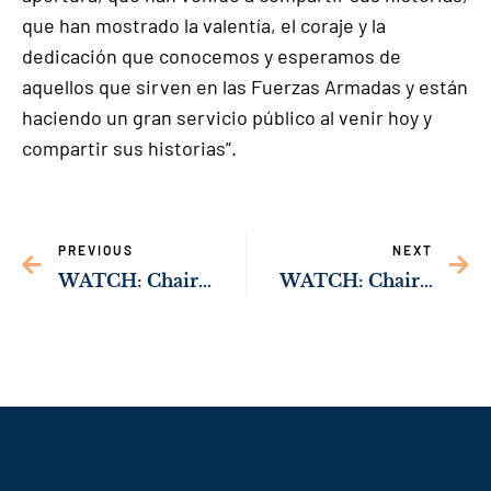
que han mostrado la valentía, el coraje y la
dedicación que conocemos y esperamos de
aquellos que sirven en las Fuerzas Armadas y están
haciendo un gran servicio público al venir hoy y
compartir sus historias”.
PREVIOUS
NEXT
WATCH: Chair Ossoff’s Opening Statement in PSI Hearing on Mistreatment of Military Families on Privatized Housing
WATCH: Chair Ossoff’s Opening Statement in PSI Hearing on Mistreatment of Military Families on Privatized Housing￼