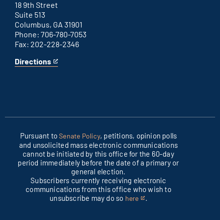
link
18 9th Street
Suite 513
Columbus, GA 31901
Phone: 706-780-7053
Fax: 202-228-2346
Directions
for
This
Columbus
is
office
an
external
link
Pursuant to
, petitions, opinion polls
Senate Policy
and unsolicited mass electronic communications
cannot be initiated by this office for the 60-day
period immediately before the date of a primary or
general election.
Subscribers currently receiving electronic
communications from this office who wish to
unsubscribe may do so
.
here
This
is
an