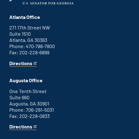
Atlanta Office
271 17th Street NW
Suite 1510
Atlanta, GA 30363
Phone: 470-786-7800
Fax: 202-228-6899
Directions
for
This
Atlanta
is
office
an
Augusta Office
external
link
One Tenth Street
Suite 660
Augusta, GA 30901
Phone: 706-261-5031
Fax: 202-228-0833
Directions
for
This
Augusta
is