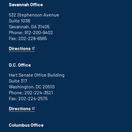
office
an
Savannah Office
external
link
532 Stephenson Avenue
Suite 103B
Savannah, GA 31405
Phone: 912-200-9402
Fax: 202-228-6565
Directions
for
This
Savannah
is
office
an
D.C. Office
external
link
Hart Senate Office Building
Suite 317
Washington, DC 20510
Phone: 202-224-3521
Fax: 202-224-2575
Directions
for
This
Washington
is
D.C.
an
Columbus Office
office
external