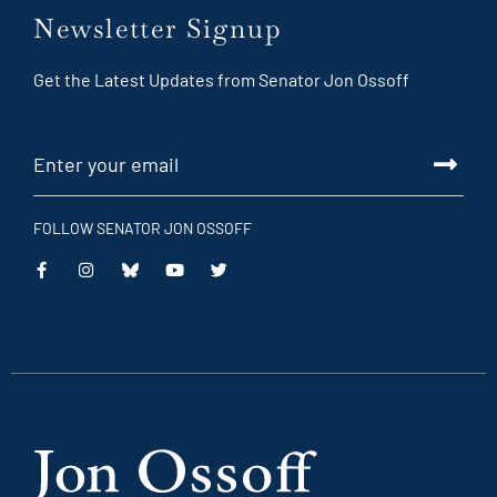
Newsletter Signup
Get the Latest Updates from Senator Jon Ossoff
FOLLOW SENATOR JON OSSOFF
This
This
This
This
is
is
is
is
an
an
an
an
external
external
external
external
link
link
link
link