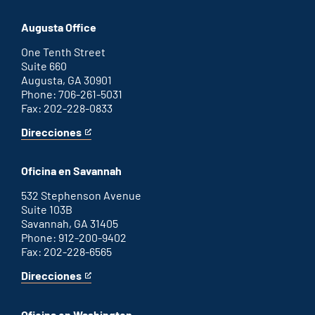
Atlanta
is
office
an
Augusta Office
external
link
One Tenth Street
Suite 660
Augusta, GA 30901
Phone: 706-261-5031
Fax: 202-228-0833
Direcciones
for
This
Augusta
is
office
an
Oficina en Savannah
external
link
532 Stephenson Avenue
Suite 103B
Savannah, GA 31405
Phone: 912-200-9402
Fax: 202-228-6565
Direcciones
for
This
Savannah
is
office
an
Oficina en Washington