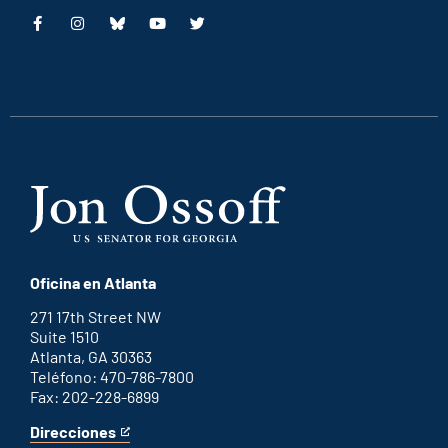
This
This
This
This
is
is
is
is
an
an
an
an
external
external
external
external
link
link
link
link
Oficina en Atlanta
271 17th Street NW
Suite 1510
Atlanta, GA 30363
Teléfono: 470-786-7800
Fax: 202-228-6899
Direcciones
for
This