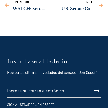
PREVIOUS
NEXT
WATCH: Sen. Ossoff’s Opening Statement in Supreme Court Nomination Hearing
U.S. Senate Confirms Victoria Marie Calvert to U.S. District Court for Northern District of Georgia with Bipartisan Support
Inscríbase al boletín
Reciba las últimas novedades del senador Jon Ossoff
SIGA AL SENADOR JON OSSOFF