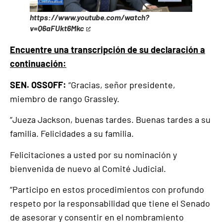
https://www.youtube.com/watch?
This
v=Q6aFUkt6Mkc
is
Encuentre una transcripción de su declaración a
an
external
continuación:
link
SEN. OSSOFF:
“Gracias, señor presidente,
miembro de rango Grassley.
“Jueza Jackson, buenas tardes. Buenas tardes a su
familia. Felicidades a su familia.
Felicitaciones a usted por su nominación y
bienvenida de nuevo al Comité Judicial.
“Participo en estos procedimientos con profundo
respeto por la responsabilidad que tiene el Senado
de asesorar y consentir en el nombramiento