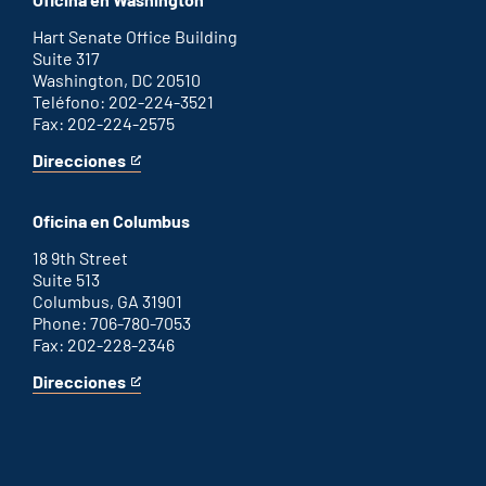
external
link
Hart Senate Office Building
Suite 317
Washington, DC 20510
Teléfono: 202-224-3521
Fax: 202-224-2575
Direcciones
for
This
Washington
is
D.C.
an
Oficina en Columbus
office
external
link
18 9th Street
Suite 513
Columbus, GA 31901
Phone: 706-780-7053
Fax: 202-228-2346
Direcciones
for
This
Columbus
is
office
an
external
link